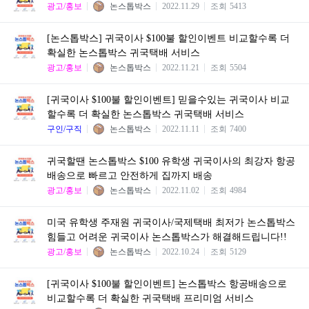
광고/홍보
논스톱박스
2022.11.29
조회
5413
[논스톱박스] 귀국이사 $100불 할인이벤트 비교할수록 더
확실한 논스톱박스 귀국택배 서비스
광고/홍보
논스톱박스
2022.11.21
조회
5504
[귀국이사 $100불 할인이벤트] 믿을수있는 귀국이사 비교
할수록 더 확실한 논스톱박스 귀국택배 서비스
구인/구직
논스톱박스
2022.11.11
조회
7400
귀국할땐 논스톱박스 $100 유학생 귀국이사의 최강자 항공
배송으로 빠르고 안전하게 집까지 배송
광고/홍보
논스톱박스
2022.11.02
조회
4984
미국 유학생 주재원 귀국이사/국제택배 최저가 논스톱박스
힘들고 어려운 귀국이사 논스톱박스가 해결해드립니다!!
광고/홍보
논스톱박스
2022.10.24
조회
5129
[귀국이사 $100불 할인이벤트] 논스톱박스 항공배송으로
비교할수록 더 확실한 귀국택배 프리미엄 서비스