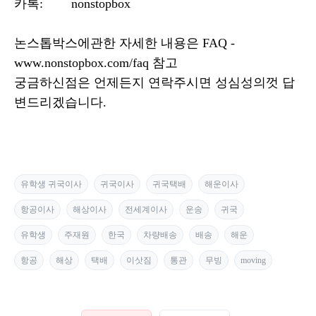
카톡: nonstopbox
논스톱박스에관한 자세한 내용은 FAQ -
www.nonstopbox.com/faq 참고
궁금하신점은 언제든지 연락주시면 성심성의껏 답
변드리겠습니다.
유학생 귀국이사
귀국이사
귀국택배
해운이사
항공이사
해상이사
전세계이사
운송
귀국
유학생
주재원
한국
차량배송
배송
해운
항공
해상
택배
이삿짐
통관
무빙
moving