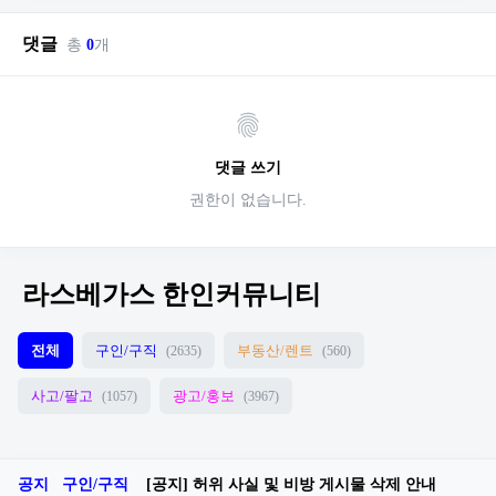
댓글
총
0
개
댓글 쓰기
권한이 없습니다.
라스베가스 한인커뮤니티
전체
구인/구직
부동산/렌트
(2635)
(560)
사고/팔고
광고/홍보
(1057)
(3967)
공지
구인/구직
[공지] 허위 사실 및 비방 게시물 삭제 안내