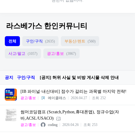
권한이 없습니다.
라스베가스 한인커뮤니티
전체
구인/구직
부동산/렌트
(2635)
(560)
사고/팔고
광고/홍보
(1057)
(3967)
공지
구인/구직
[공지] 허위 사실 및 비방 게시물 삭제 안내
[IB 파이널·내신대비] 점수가 갈리는 과목별 마지막 전략!
광고/홍보
에이클래스
2026.04.27
조회
252
썸머코딩캠프 (Scratch,Python,휴대폰앱), 정규수업(자
바,ACSL/USACO)
광고/홍보
coding
2026.04.26
조회
253