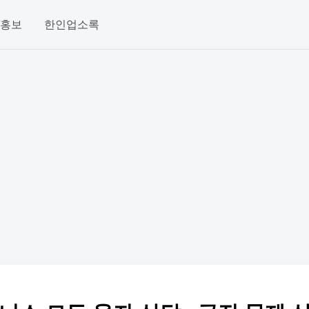
/홍보
한인업소록