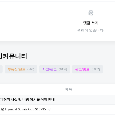
댓글 쓰기
권한이 없습니다.
인커뮤니티
부동산/렌트
사고/팔고
광고/홍보
(560)
(1056)
(3962)
제목
지] 허위 사실 및 비방 게시물 삭제 안내
1년 Hyundai Sonata GLS $10795