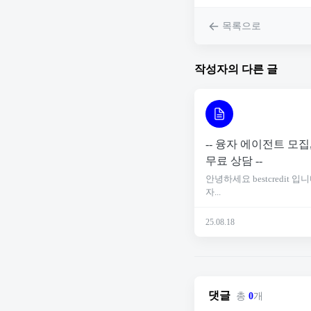
목록으로
작성자의 다른 글
-- 융자 에이전트 모
무료 상담 --
안녕하세요 bestcredit 
자...
25.08.18
댓글
총
0
개