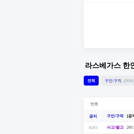
라스베가스 한
전체
구인/구직
(2636)
번호
구인/구직
[공
공지
사고/팔고
201
8203