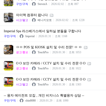
구인/구직
StevenA
2026.02.02
조회
897
아이맥 컴퓨터 팝니다
사고/팔고
베니키모토
2026.02.02
조회
1228
Imperial Spa 라스베가스에서 일하실 분들을 구합니다
구인/구직
Imperial
2026.01.31
조회
1168
ㅁㅁ POS 및 KIOSK 설치 및 수리 전문! ㅁ ㅁ
광고/홍보
TouchPro
2026.01.30
조회
1053
O O 보안 카메라 / CCTV 설치 및 수리 전문 O O
광고/홍보
TouchPro
2026.01.30
조회
1022
O O 보안 카메라 / CCTV 설치 및 수리 전문 O O
사고/팔고
TouchPro
2026.01.30
조회
1303
-- 융자 에이전트 모집 , 개인 비지니스 특별융자 상담 --
구인/구직
shin8080
2026.01.29
조회
1090