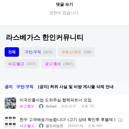
댓글 쓰기
권한이 없습니다.
라스베가스 한인커뮤니티
전체
구인/구직
부동산/렌트
(2635)
(560)
사고/팔고
광고/홍보
(1057)
(3967)
공지
구인/구직
[공지] 허위 사실 및 비방 게시물 삭제 안내
미국진출사업 도와주실 협력파트너 모집
광고/홍보
Richard
2026.02.07
조회
785
한우 고국배송가능합니다! (고기 상태 확인후 후불제 )
사고/팔고
팔도비빔면
2026.02.06
조회
1081