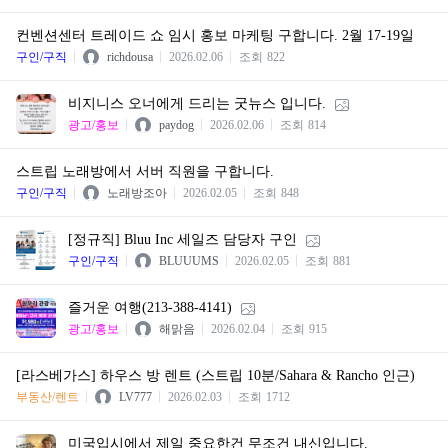
컨벤션센터 트레이드 쇼 임시 홍보 마케팅 구합니다. 2월 17-19일
구인/구직
richdousa
2026.02.06
조회
822
비지니스 오너에게 드리는 굿뉴스 입니다.
광고/홍보
paydog
2026.02.06
조회
814
스트립 노래방에서 서버 직원을 구합니다.
구인/구직
노래방조아
2026.02.05
조회
848
[정규직] Bluu Inc 세일즈 담당자 구인
구인/구직
BLUUUMS
2026.02.05
조회
881
즐거운 여행(213-388-4141)
광고/홍보
해맑음
2026.02.04
조회
915
​[라스베가스] 하우스 방 렌트 (스트립 10분/Sahara & Rancho 인근)
부동산/렌트
LV777
2026.02.03
조회
1712
미국입시에서 제일 중요한건 무조건 내신입니다.