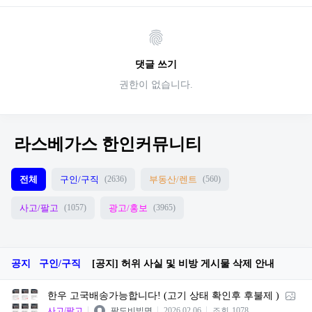
댓글 쓰기
권한이 없습니다.
라스베가스 한인커뮤니티
전체
구인/구직
부동산/렌트
(2636)
(560)
사고/팔고
광고/홍보
(1057)
(3965)
공지
구인/구직
[공지] 허위 사실 및 비방 게시물 삭제 안내
한우 고국배송가능합니다! (고기 상태 확인후 후불제 )
사고/팔고
팔도비빔면
2026.02.06
조회
1078