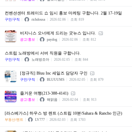
컨벤션센터 트레이드 쇼 임시 홍보 마케팅 구합니다. 2월 17-19일
구인/구직
richdousa
2026.02.06
조회
819
비지니스 오너에게 드리는 굿뉴스 입니다.
광고/홍보
paydog
2026.02.06
조회
812
스트립 노래방에서 서버 직원을 구합니다.
구인/구직
노래방조아
2026.02.05
조회
844
[정규직] Bluu Inc 세일즈 담당자 구인
구인/구직
BLUUUMS
2026.02.05
조회
879
즐거운 여행(213-388-4141)
광고/홍보
해맑음
2026.02.04
조회
913
​[라스베가스] 하우스 방 렌트 (스트립 10분/Sahara & Rancho 인근)
부동산/렌트
LV777
2026.02.03
조회
1703