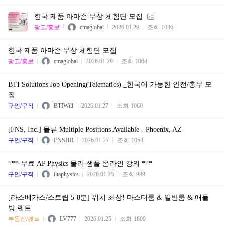
한국 제품 아마존 무상 체험단 모집
광고/홍보
cmaglobal
2026.01.29
조회
1036
한국 제품 아마존 무상 체험단 모집
광고/홍보
cmaglobal
2026.01.29
조회
1064
BTI Solutions Job Opening(Telematics) _한국어 가능한 안전/총무 모
집
구인/구직
BTIWill
2026.01.27
조회
1060
[FNS, Inc.] 물류 Multiple Positions Available - Phoenix, AZ
구인/구직
FNSHR
2026.01.27
조회
1054
*** 무료 AP Physics 물리 샘플 온라인 강의 ***
구인/구직
iltaphysics
2026.01.25
조회
989
[라스베가스/스트립 5-8분] 위치 최상! 마스터룸 & 일반룸 & 애들
방 렌트
부동산/렌트
LV777
2026.01.25
조회
1809