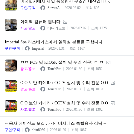
미국입시에서 제일 중요한건 무조건 내신입니다.
구인/구직
StevenA
2026.02.02
조회
895
아이맥 컴퓨터 팝니다
사고/팔고
베니키모토
2026.02.02
조회
1225
Imperial Spa 라스베가스에서 일하실 분들을 구합니다
구인/구직
Imperial
2026.01.31
조회
1167
ㅁㅁ POS 및 KIOSK 설치 및 수리 전문! ㅁ ㅁ
광고/홍보
TouchPro
2026.01.30
조회
1052
O O 보안 카메라 / CCTV 설치 및 수리 전문 O O
광고/홍보
TouchPro
2026.01.30
조회
1019
O O 보안 카메라 / CCTV 설치 및 수리 전문 O O
사고/팔고
TouchPro
2026.01.30
조회
1302
-- 융자 에이전트 모집 , 개인 비지니스 특별융자 상담 --
구인/구직
shin8080
2026.01.29
조회
1087