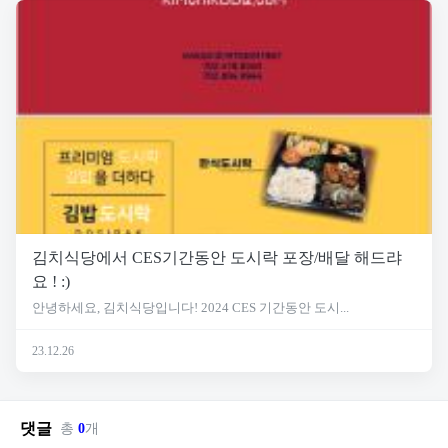
김치식당에서 CES기간동안 도시락 포장/배달 해드랴
요 ! :)
안녕하세요, 김치식당입니다! 2024 CES 기간동안 도시...
23.12.26
댓글
총
0
개