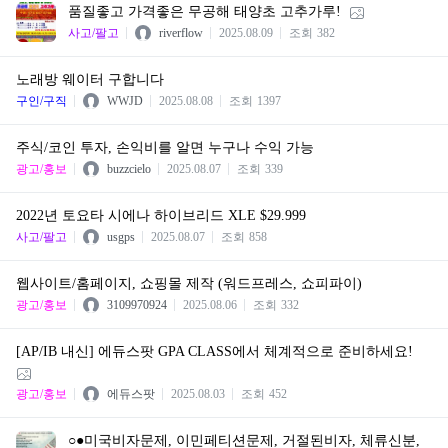
품질좋고 가격좋은 무공해 태양초 고추가루!
사고/팔고
riverflow
2025.08.09
조회
382
노래방 웨이터 구합니다
구인/구직
WWJD
2025.08.08
조회
1397
주식/코인 투자, 손익비를 알면 누구나 수익 가능
광고/홍보
buzzcielo
2025.08.07
조회
339
2022년 토요타 시에나 하이브리드 XLE $29.999
사고/팔고
usgps
2025.08.07
조회
858
웹사이트/홈페이지, 쇼핑몰 제작 (워드프레스, 쇼피파이)
광고/홍보
3109970924
2025.08.06
조회
332
[AP/IB 내신] 에듀스팟 GPA CLASS에서 체계적으로 준비하세요!
광고/홍보
에듀스팟
2025.08.03
조회
452
○●미국비자문제, 이민페티션문제, 거절된비자, 체류신분,