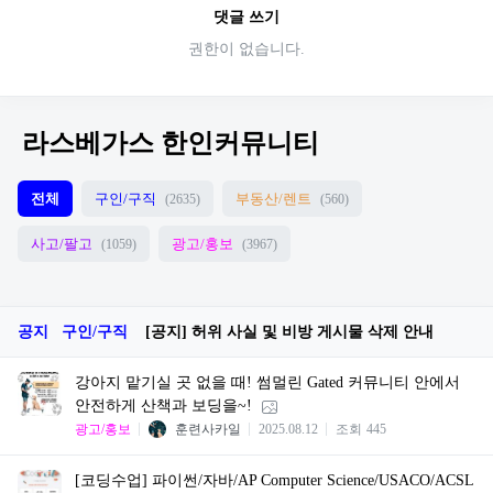
댓글 쓰기
권한이 없습니다.
라스베가스 한인커뮤니티
전체
구인/구직
부동산/렌트
(2635)
(560)
사고/팔고
광고/홍보
(1059)
(3967)
공지
구인/구직
[공지] 허위 사실 및 비방 게시물 삭제 안내
강아지 맡기실 곳 없을 때! 썸멀린 Gated 커뮤니티 안에서
안전하게 산책과 보딩을~!
광고/홍보
훈련사카일
2025.08.12
조회
445
[코딩수업] 파이썬/자바/AP Computer Science/USACO/ACSL