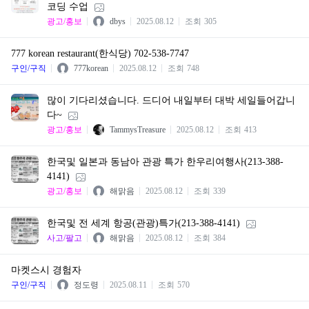
코딩 수업
광고/홍보
dbys
2025.08.12
조회
305
777 korean restaurant(한식당) 702-538-7747
구인/구직
777korean
2025.08.12
조회
748
많이 기다리셨습니다. 드디어 내일부터 대박 세일들어갑니
다~
광고/홍보
TammysTreasure
2025.08.12
조회
413
한국및 일본과 동남아 관광 특가 한우리여행사(213-388-
4141)
광고/홍보
해맑음
2025.08.12
조회
339
한국및 전 세계 항공(관광)특가(213-388-4141)
사고/팔고
해맑음
2025.08.12
조회
384
마켓스시 경험자
구인/구직
정도령
2025.08.11
조회
570