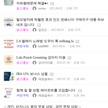
자유왕래문제 해결●○
광고/홍보
usvisa
2025.08.02
조회
379
탈모방지에 탁월한 효과 인도 핀페시아 구매직구 대행 허브
네츠 입니다.
광고/홍보
김인도
2025.08.02
조회
1279
LA 엘에이 노래방 도우미 톡 nolbang.la
구인/구직
kim0000
2025.08.01
조회
854
Lala Pooch Grooming 강아지 미용
광고/홍보
강아지미용
2025.07.30
조회
554
IRA 11% 보너스 상품
광고/홍보
재정설계사
2025.07.29
조회
418
함께 일 할 보험 에이전트를 모집합니다.
구인/구직
재정설계사
2025.07.29
조회
564
-- 개인, 비지니스 융자 무료 상담 , 금전 문제 상담 --