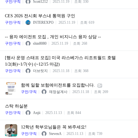
구인/구직
Scott1212
2025.11.19
조회
330
CES 2026 전시회 부스내 통역원 구인
구인/구직
INTEREXPO
2025.11.19
조회
619
-- 융자 에이전트 모집 , 개인 비지니스 융자 상담 --
구인/구직
shin8080
2025.11.19
조회
268
[행사 운영 스태프 모집] 미국 라스베가스 리조트월드 호텔
1/2(화)~1/7(수) (~12/15 마감)
구인/구직
더브릿지
2025.11.18
조회
368
함께 일할 보험에이전트를 모집합니다.
구인/구직
재정설계사
2025.11.18
조회
269
스탁 하실분
구인/구직
Anjii
2025.11.13
조회
844
12학년 학부모님들은 꼭 봐주세요!
구인/구직
StevenA
2025.11.13
조회
739