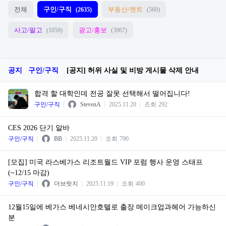
전체
구인/구직
부동산/렌트
(2635)
(560)
사고/팔고
광고/홍보
(1059)
(3967)
공지
구인/구직
[공지] 허위 사실 및 비방 게시물 삭제 안내
합격 할 대학인데 전공 잘못 선택해서 떨어집니다!
구인/구직
StevenA
2025.11.20
조회
292
CES 2026 단기 알바
구인/구직
BB
2025.11.20
조회
790
[모집] 미국 라스베가스 리조트월드 VIP 포럼 행사 운영 스태프
(~12/15 마감)
구인/구직
더브릿지
2025.11.19
조회
400
12월15일에 베가스 베네시안호텔로 출장 메이크업과헤어 가능하신
분