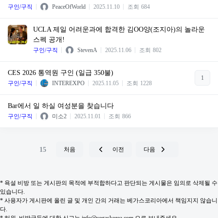
구인/구직
PeaceOfWorld
2025.11.10
조회
684
UCLA 제일 어려운과에 합격한 김OO양(조지아)의 놀라운
스펙 공개!
구인/구직
StevenA
2025.11.06
조회
802
CES 2026 통역원 구인 (일급 350불)
1
구인/구직
INTEREXPO
2025.11.05
조회
1228
Bar에서 일 하실 여성분을 찾습니다
구인/구직
미소2
2025.11.01
조회
866
15
처음
이전
다음
* 욕설 비방 또는 게시판의 목적에 부적합하다고 판단되는 게시물은 임의로 삭제될 수
있습니다.
* 사용자가 게시판에 올린 글 및 개인 간의 거래는 베가스코리아에서 책임지지 않습니
다.