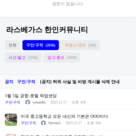
권한이 없습니다.
라스베가스 한인커뮤니티
전체
구인/구직
부동산/렌트
(2636)
(560)
사고/팔고
광고/홍보
(1056)
(3959)
공지
구인/구직
[공지] 허위 사실 및 비방 게시물 삭제 안내
1월 5일 공항-호텔 픽업샌딩
구인/구직
yenniehh
2025.12.17
조회
418
미국 중고등학교 모든 내신의 기본은 OOO이다.
구인/구직
StevenA
2025.12.17
조회
344