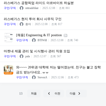
라스베가스 공항픽업 라이드 아르바이트 하실분
구인/구직
ntttradeblair
2025.12.08
조회
861
라스베가스 현지 투어 회사 사무직 구인
구인/구직
쏭아
2025.12.08
조회
817
[채용] Engineering & IT position
구인/구직
BTIWill
2025.12.08
조회
740
마켓내 제품 관리 및 시식행사 관리 직원 모집
구인/구직
pala
2025.12.07
조회
567
와~~~~ 20위권 대학에 저는 떨어졌는데..친구는 붙고 장학
금도 받는다네요..ㅠㅠ
구인/구직
StevenA
2025.12.06
조회
473
13
처음
이전
다음