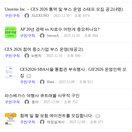
Unovins Inc. – CES 2026 통역 및 부스 운영 스태프 모집 공고(4명)
구인/구직
ALEXUNO
2025.12.10
조회
1074
AP 20년 경력 vs 자료수 어떤게 중요하나요?
구인/구직
StevenA
2025.12.10
조회
694
CES 2026 참여 중소기업 부스 운영(재공고)
구인/구직
kr벤처
2025.12.10
조회
840
CES2026-SBA서울 통합관 부속행사 : GIF2026 운영인력 모
집
구인/구직
Himi
2025.12.09
조회
812
라스베가스 여행사 큐트래블 사무직 구인
구인/구직
쏭아
2025.12.09
조회
752
함께 일 할 보험 에이전트를 모집합니다.
구인/구직
재정설계사
2025.12.09
조회
671