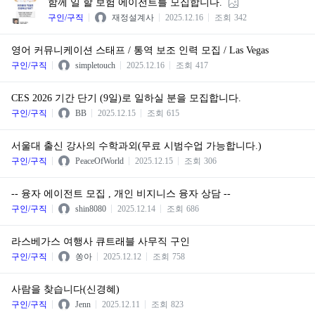
함께 일 할 보험 에이전트를 모집합니다.
구인/구직
재정설계사
2025.12.16
조회
342
영어 커뮤니케이션 스태프 / 통역 보조 인력 모집 / Las Vegas
구인/구직
simpletouch
2025.12.16
조회
417
CES 2026 기간 단기 (9일)로 일하실 분을 모집합니다.
구인/구직
BB
2025.12.15
조회
615
서울대 출신 강사의 수학과외(무료 시범수업 가능합니다.)
구인/구직
PeaceOfWorld
2025.12.15
조회
306
-- 융자 에이전트 모집 , 개인 비지니스 융자 상담 --
구인/구직
shin8080
2025.12.14
조회
686
라스베가스 여행사 큐트래블 사무직 구인
구인/구직
쏭아
2025.12.12
조회
758
사람을 찾습니다(신경혜)
구인/구직
Jenn
2025.12.11
조회
823