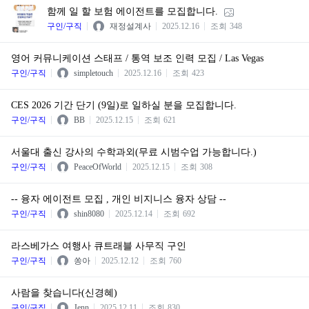
함께 일 할 보험 에이전트를 모집합니다.
구인/구직
재정설계사
2025.12.16
조회
348
영어 커뮤니케이션 스태프 / 통역 보조 인력 모집 / Las Vegas
구인/구직
simpletouch
2025.12.16
조회
423
CES 2026 기간 단기 (9일)로 일하실 분을 모집합니다.
구인/구직
BB
2025.12.15
조회
621
서울대 출신 강사의 수학과외(무료 시범수업 가능합니다.)
구인/구직
PeaceOfWorld
2025.12.15
조회
308
-- 융자 에이전트 모집 , 개인 비지니스 융자 상담 --
구인/구직
shin8080
2025.12.14
조회
692
라스베가스 여행사 큐트래블 사무직 구인
구인/구직
쏭아
2025.12.12
조회
760
사람을 찾습니다(신경혜)
구인/구직
Jenn
2025.12.11
조회
830