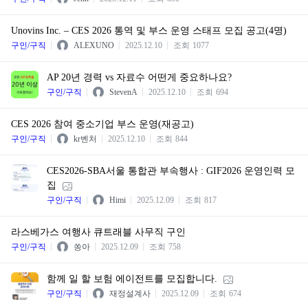
Unovins Inc. – CES 2026 통역 및 부스 운영 스태프 모집 공고(4명)
구인/구직
ALEXUNO
2025.12.10
조회
1077
AP 20년 경력 vs 자료수 어떤게 중요하나요?
구인/구직
StevenA
2025.12.10
조회
694
CES 2026 참여 중소기업 부스 운영(재공고)
구인/구직
kr벤처
2025.12.10
조회
844
CES2026-SBA서울 통합관 부속행사 : GIF2026 운영인력 모
집
구인/구직
Himi
2025.12.09
조회
817
라스베가스 여행사 큐트래블 사무직 구인
구인/구직
쏭아
2025.12.09
조회
758
함께 일 할 보험 에이전트를 모집합니다.
구인/구직
재정설계사
2025.12.09
조회
674