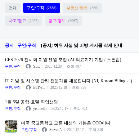
전체
구인/구직
부동산/렌트
(2638)
(560)
사고/팔고
광고/홍보
(1057)
(3967)
공지
구인/구직
[공지] 허위 사실 및 비방 게시물 삭제 안내
CES 2026 전시회 지원 요원 모집 (AI 의료기기 기업 / 스톤랩)
구인/구직
SLC
2025.12.20
조회
497
IT 개발 및 시스템 관리 전문가를 채용합니다 (NJ, Korean Bilingual)
구인/구직
BTIWill
2025.12.18
조회
338
1월 5일 공항-호텔 픽업샌딩
구인/구직
yenniehh
2025.12.17
조회
421
미국 중고등학교 모든 내신의 기본은 OOO이다.
구인/구직
StevenA
2025.12.17
조회
350