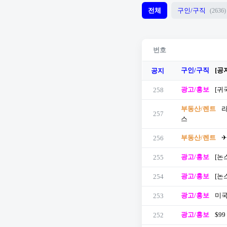
전체
구인/구직
(2636)
번호
구인/구직
[공
공지
광고/홍보
[귀
258
부동산/렌트
라
257
스
부동산/렌트
✈
256
광고/홍보
[논
255
광고/홍보
[논
254
광고/홍보
미국
253
광고/홍보
$9
252