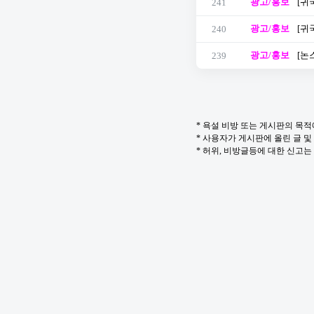
광고/홍보
[귀
241
광고/홍보
[귀
240
광고/홍보
[논
239
* 욕설 비방 또는 게시판의 목
* 사용자가 게시판에 올린 글 
* 허위, 비방글등에 대한 신고는 in