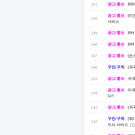
광고/홍보
$9
251
광고/홍보
[미
250
서비스
광고/홍보
$9
249
광고/홍보
$9
248
광고/홍보
[논
247
구인/구직
[귀
246
광고/홍보
귀국
245
광고/홍보
미국
244
다!!
광고/홍보
[귀
243
구인/구직
[최
242
이사 서비스