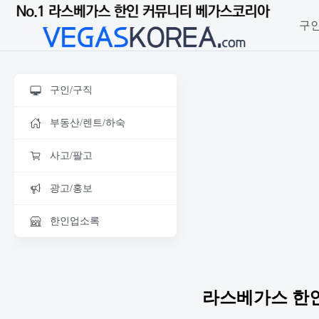
구인
구인/구직
부동산/렌트/하숙
사고/팔고
광고/홍보
한인업소록
라스베가스 한