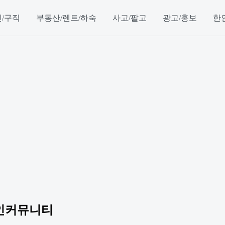
/구직
부동산/렌트/하숙
사고/팔고
광고/홍보
한
인커뮤니티