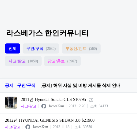
라스베가스 한인커뮤니티
전체
구인/구직
부동산/렌트
(2635)
(560)
사고/팔고
광고/홍보
(1059)
(3967)
공지
구인/구직
[공지] 허위 사실 및 비방 게시물 삭제 안내
2011년 Hyundai Sonata GLS $10795
사고/팔고
JamesKim
2013.12.20
조회
34133
2012년 HYUNDAI GENESIS SEDAN 3.8 $21900
사고/팔고
JamesKim
2013.11.18
조회
30550