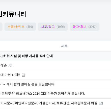
인커뮤니티
부동산/렌트
사고/팔고
광고/홍보
(560)
(1056)
(3962)
제목
지] 허위 사실 및 비방 게시물 삭제 안내
프레슨
대 가는 비결!!
uu Inc 에서 함께 일하실 분을 모집합니다.
시통역구인] 라스베가스 2024 CES 한국관 통역인재 모십니다.
비자문제, 이민페티션문제, 거절된비자, 체류신분, 자유왕래문제 해결