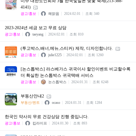
미주 대한노인회와 3월 한국및일본 벚꽃 축제(213-388-
4141)
광고/홍보
해맑음
2024.02.01
조회
340
2023-2024년 세금 보고 무료 상담
광고/홍보
taeyang
2024.02.01
조회
810
(투고박스,배너,메뉴,스티커) 제작, 디자인합니다.
광고/홍보
julie1225
2024.02.01
조회
1260
[논스톱박스] 라스베가스 귀국이사 할인이벤트 비교할수록
더 확실한 논스톱박스 귀국택배 서비스
광고/홍보
논스톱박스
2024.01.31
조회
6248
부동산안내2
부동산/렌트
ocaso
2024.01.31
조회
1284
한국인 약사의 무료 건강상담 진행 중입니다.
광고/홍보
킵라이프
2024.01.30
조회
893