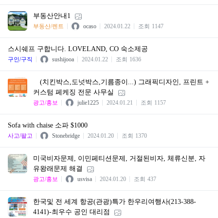
부동산안내1
부동산/렌트
ocaso
2024.01.22
조회
1147
스시쉐프 구합니다. LOVELAND, CO 숙소제공
구인/구직
sushijooa
2024.01.22
조회
1636
(치킨박스,도넛박스,기름종이...) 그래픽디자인, 프린트 +
커스텀 페케징 전문 사무실
광고/홍보
julie1225
2024.01.21
조회
1157
Sofa with chaise 소파 $1000
사고/팔고
Stonebridge
2024.01.20
조회
1370
미국비자문제, 이민페티션문제, 거절된비자, 체류신분, 자
유왕래문제 해결
광고/홍보
usvisa
2024.01.20
조회
437
한국및 전 세계 항공(관광)특가 한우리여행사(213-388-
4141)-최우수 공인 대리점