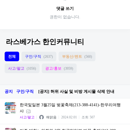
댓글 쓰기
권한이 없습니다.
라스베가스 한인커뮤니티
전체
구인/구직
부동산/렌트
(2637)
(560)
사고/팔고
광고/홍보
(1056)
(3959)
공지
구인/구직
[공지] 허위 사실 및 비방 게시물 삭제 안내
한국및일본 3월25일 벚꽃축제(213-388-4141)-한우리여행
사
사고/팔고
해맑음
2024.02.01
조회
507