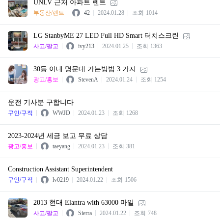
UNLV 근처 아파트 렌트
부동산/렌트
42
2024.01.28
조회
1014
LG StanbyME 27 LED Full HD Smart 터치스크린
사고/팔고
ivy213
2024.01.25
조회
1363
30등 이내 명문대 가는방법 3 가지
광고/홍보
StevenA
2024.01.24
조회
1254
운전 기사분 구합니다
구인/구직
WWJD
2024.01.23
조회
1268
2023-2024년 세금 보고 무료 상담
광고/홍보
taeyang
2024.01.23
조회
381
Construction Assistant Superintendent
구인/구직
lv0219
2024.01.22
조회
1506
2013 현대 Elantra with 63000 마일
사고/팔고
Sierra
2024.01.22
조회
748