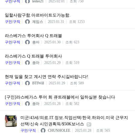
구인/구직
leelee21
2025.02.01
조회
750
일할사람구함.아르바이트도가능함.
구인/구직
제임스
2025.01.31
조회
1253
라스베가스 투어회사 Q 트래블
구인/구직
쏭아
2025.01.30
조회
623
라스베가스 Q 트래블 투어회사
구인/구직
쏭아
2025.01.29
조회
519
현재 일을 찾고 계시면 연락 주시길바랍니다!
구인/구직
BTIWill
2025.01.29
조회
589
[구인]라스베가스 투어 회 큐트래블에서 일하실분 찾습니다
구인/구직
쏭아
2025.01.28
조회
582
미군/43세/의료.IT.정보.직업선택/한국.하와이.미국 근무지
선택/신속 시민권획득/$50K보너스
구인/구직
CHUNHOLEE
2025.01.28
조회
565