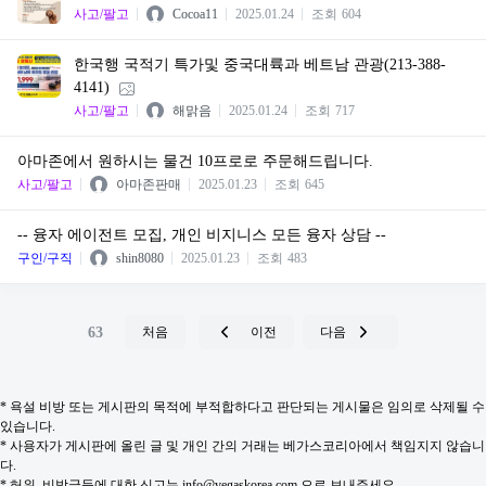
사고/팔고
Cocoa11
2025.01.24
조회
604
한국행 국적기 특가및 중국대륙과 베트남 관광(213-388-
4141)
사고/팔고
해맑음
2025.01.24
조회
717
아마존에서 원하시는 물건 10프로로 주문해드립니다.
사고/팔고
아마존판매
2025.01.23
조회
645
-- 융자 에이전트 모집, 개인 비지니스 모든 융자 상담 --
구인/구직
shin8080
2025.01.23
조회
483
63
처음
이전
다음
* 욕설 비방 또는 게시판의 목적에 부적합하다고 판단되는 게시물은 임의로 삭제될 수
있습니다.
* 사용자가 게시판에 올린 글 및 개인 간의 거래는 베가스코리아에서 책임지지 않습니
다.
* 허위, 비방글등에 대한 신고는 info@vegaskorea.com 으로 보내주세요