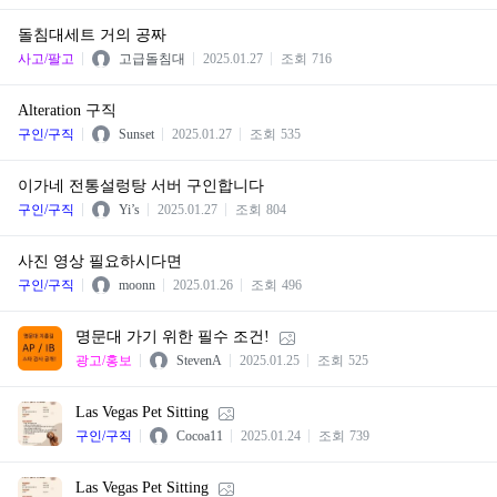
돌침대세트 거의 공짜
사고/팔고
고급돌침대
2025.01.27
조회
716
Alteration 구직
구인/구직
Sunset
2025.01.27
조회
535
이가네 전통설렁탕 서버 구인합니다
구인/구직
Yi’s
2025.01.27
조회
804
사진 영상 필요하시다면
구인/구직
moonn
2025.01.26
조회
496
명문대 가기 위한 필수 조건!
광고/홍보
StevenA
2025.01.25
조회
525
Las Vegas Pet Sitting
구인/구직
Cocoa11
2025.01.24
조회
739
Las Vegas Pet Sitting