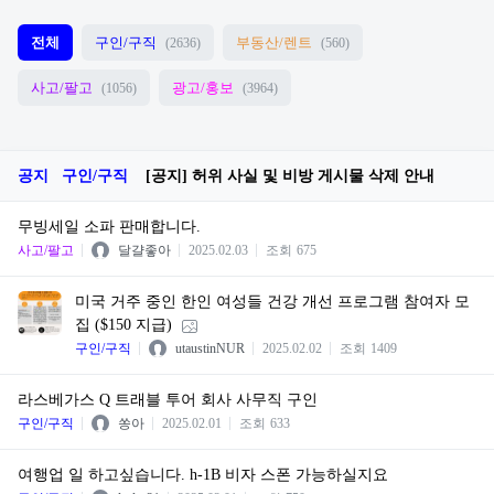
전체
구인/구직
부동산/렌트
(2636)
(560)
사고/팔고
광고/홍보
(1056)
(3964)
공지
구인/구직
[공지] 허위 사실 및 비방 게시물 삭제 안내
무빙세일 소파 판매합니다.
사고/팔고
달걀좋아
2025.02.03
조회
675
미국 거주 중인 한인 여성들 건강 개선 프로그램 참여자 모
집 ($150 지급)
구인/구직
utaustinNUR
2025.02.02
조회
1409
라스베가스 Q 트래블 투어 회사 사무직 구인
구인/구직
쏭아
2025.02.01
조회
633
여행업 일 하고싶습니다. h-1B 비자 스폰 가능하실지요