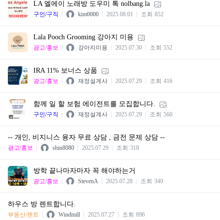
LA 엘에이 노래방 도우미 톡 nolbang.la
구인/구직
kim0000
2025.08.01
조회
852
Lala Pooch Grooming 강아지 미용
광고/홍보
강아지미용
2025.07.30
조회
552
IRA 11% 보너스 상품
광고/홍보
재정설계사
2025.07.29
조회
416
함께 일 할 보험 에이전트를 모집합니다.
구인/구직
재정설계사
2025.07.29
조회
560
-- 개인, 비지니스 융자 무료 상담 , 금전 문제 상담 --
광고/홍보
shin8080
2025.07.29
조회
318
방학 끝나마자마자 꼭 해야하는거
광고/홍보
StevenA
2025.07.28
조회
340
하우스 방 렌트합니다.
부동산/렌트
Windmill
2025.07.27
조회
896