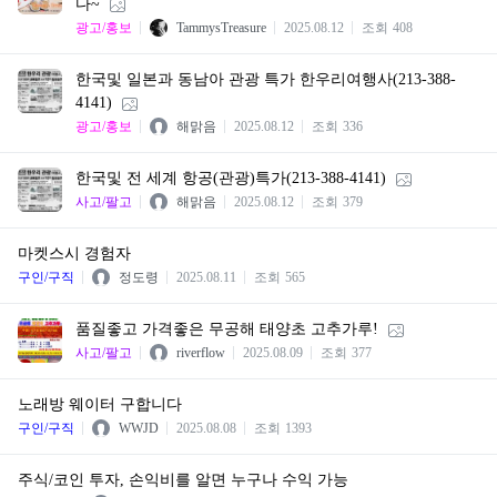
다~
광고/홍보
TammysTreasure
2025.08.12
조회
408
한국및 일본과 동남아 관광 특가 한우리여행사(213-388-
4141)
광고/홍보
해맑음
2025.08.12
조회
336
한국및 전 세계 항공(관광)특가(213-388-4141)
사고/팔고
해맑음
2025.08.12
조회
379
마켓스시 경험자
구인/구직
정도령
2025.08.11
조회
565
품질좋고 가격좋은 무공해 태양초 고추가루!
사고/팔고
riverflow
2025.08.09
조회
377
노래방 웨이터 구합니다
구인/구직
WWJD
2025.08.08
조회
1393
주식/코인 투자, 손익비를 알면 누구나 수익 가능