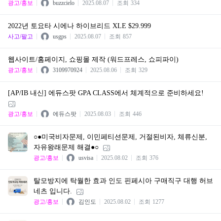
광고/홍보
buzzcielo
2025.08.07
조회
334
2022년 토요타 시에나 하이브리드 XLE $29.999
사고/팔고
usgps
2025.08.07
조회
857
웹사이트/홈페이지, 쇼핑몰 제작 (워드프레스, 쇼피파이)
광고/홍보
3109970924
2025.08.06
조회
329
[AP/IB 내신] 에듀스팟 GPA CLASS에서 체계적으로 준비하세요!
광고/홍보
에듀스팟
2025.08.03
조회
446
○●미국비자문제, 이민페티션문제, 거절된비자, 체류신분,
자유왕래문제 해결●○
광고/홍보
usvisa
2025.08.02
조회
376
탈모방지에 탁월한 효과 인도 핀페시아 구매직구 대행 허브
네츠 입니다.
광고/홍보
김인도
2025.08.02
조회
1277