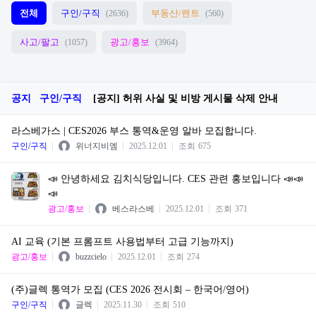
전체
구인/구직
부동산/렌트
(2636)
(560)
사고/팔고
광고/홍보
(1057)
(3964)
공지
구인/구직
[공지] 허위 사실 및 비방 게시물 삭제 안내
라스베가스 | CES2026 부스 통역&운영 알바 모집합니다.
구인/구직
위너지비엠
2025.12.01
조회
675
📣 안녕하세요 김치식당입니다. CES 관련 홍보입니다 📣📣
📣
광고/홍보
베스라스베
2025.12.01
조회
371
AI 교육 (기본 프롬프트 사용법부터 고급 기능까지)
광고/홍보
buzzcielo
2025.12.01
조회
274
(주)글렉 통역가 모집 (CES 2026 전시회 – 한국어/영어)
구인/구직
글렉
2025.11.30
조회
510