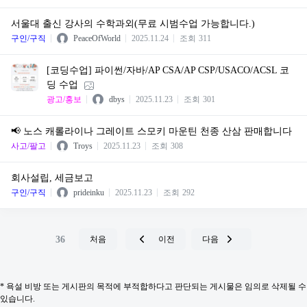
서울대 출신 강사의 수학과외(무료 시범수업 가능합니다.)
구인/구직
PeaceOfWorld
2025.11.24
조회
311
[코딩수업] 파이썬/자바/AP CSA/AP CSP/USACO/ACSL 코
딩 수업
광고/홍보
dbys
2025.11.23
조회
301
📢 노스 캐롤라이나 그레이트 스모키 마운틴 천종 산삼 판매합니다
사고/팔고
Troys
2025.11.23
조회
308
회사설립, 세금보고
구인/구직
prideinku
2025.11.23
조회
292
36
처음
이전
다음
* 욕설 비방 또는 게시판의 목적에 부적합하다고 판단되는 게시물은 임의로 삭제될 수
있습니다.