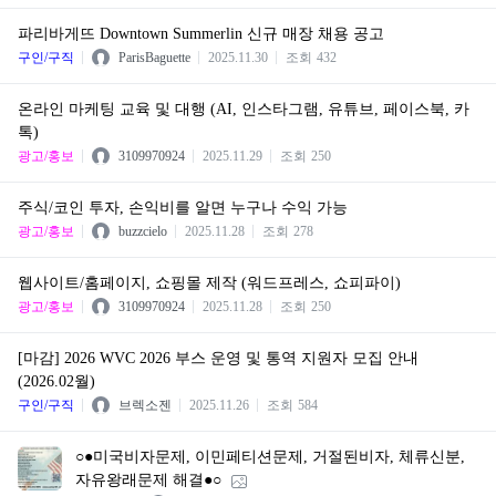
파리바게뜨 Downtown Summerlin 신규 매장 채용 공고
구인/구직
ParisBaguette
2025.11.30
조회
432
온라인 마케팅 교육 및 대행 (AI, 인스타그램, 유튜브, 페이스북, 카
톡)
광고/홍보
3109970924
2025.11.29
조회
250
주식/코인 투자, 손익비를 알면 누구나 수익 가능
광고/홍보
buzzcielo
2025.11.28
조회
278
웹사이트/홈페이지, 쇼핑몰 제작 (워드프레스, 쇼피파이)
광고/홍보
3109970924
2025.11.28
조회
250
[마감] 2026 WVC 2026 부스 운영 및 통역 지원자 모집 안내
(2026.02월)
구인/구직
브렉소젠
2025.11.26
조회
584
○●미국비자문제, 이민페티션문제, 거절된비자, 체류신분,
자유왕래문제 해결●○