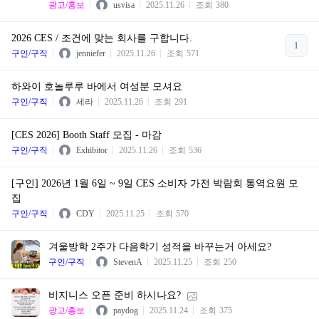
광고/홍보
usvisa
2025.11.26
조회
380
2026 CES / 조건에 맞는 회사를 구합니다.
1
구인/구직
jenniefer
2025.11.26
조회
571
하와이 호놀루루 바에서 여성분 모셔요
구인/구직
세라
2025.11.26
조회
291
[CES 2026] Booth Staff 모집 - 마감
구인/구직
Exhibitor
2025.11.26
조회
536
[구인] 2026년 1월 6일 ~ 9일 CES 소비자 가전 박람회 통역요원 모
집
구인/구직
CDY
2025.11.25
조회
570
겨울방학 2주가 다음학기 성적을 바꾸는거 아세요?
구인/구직
StevenA
2025.11.25
조회
250
비지니스 오픈 준비 하시나요?
광고/홍보
paydog
2025.11.24
조회
375