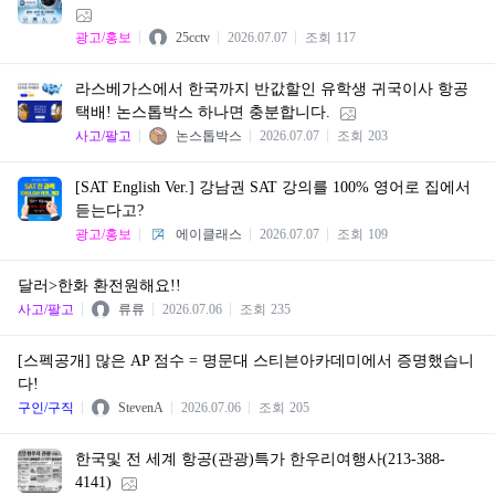
광고/홍보
25cctv
2026.07.07
조회
117
라스베가스에서 한국까지 반값할인 유학생 귀국이사 항공
택배! 논스톱박스 하나면 충분합니다.
사고/팔고
논스톱박스
2026.07.07
조회
203
[SAT English Ver.] 강남권 SAT 강의를 100% 영어로 집에서
듣는다고?
광고/홍보
에이클래스
2026.07.07
조회
109
달러>한화 환전원해요!!
사고/팔고
류류
2026.07.06
조회
235
[스펙공개] 많은 AP 점수 = 명문대 스티븐아카데미에서 증명했습니
다!
구인/구직
StevenA
2026.07.06
조회
205
한국및 전 세계 항공(관광)특가 한우리여행사(213-388-
4141)