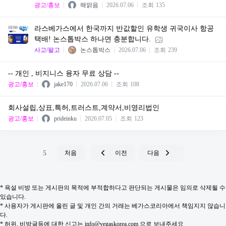
광고/홍보
해맑음
2026.07.06
조회
135
라스베가스에서 한국까지 반값할인 유학생 귀국이사 항공
택배! 논스톱박스 하나면 충분합니다.
사고/팔고
논스톱박스
2026.07.06
조회
239
-- 개인 , 비지니스 융자 무료 상담 --
광고/홍보
jake170
2026.07.06
조회
108
회사설립,상표,특허,트러스트,계약서,비영리법인
광고/홍보
prideinku
2026.07.05
조회
123
5
처음
이전
다음
* 욕설 비방 또는 게시판의 목적에 부적합하다고 판단되는 게시물은 임의로 삭제될 수
있습니다.
* 사용자가 게시판에 올린 글 및 개인 간의 거래는 베가스코리아에서 책임지지 않습니
다.
* 허위, 비방글등에 대한 신고는 info@vegaskorea.com 으로 보내주세요