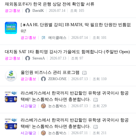
재외동포/F4가 한국 은행 상담 전에 확인할 서류
광고/홍보
DavidK
2026.07.14
조회
105
[☀️AA HL 단원별 강의] IB MATH, 딱 필요한 단원만 빈틈없
이!
광고/홍보
에이클래스
2026.07.14
조회
101
대치동 SAT 1타 황지영 강사가 가을에도 함께합니다 (주말반 Open)
광고/홍보
StevenA
2026.07.13
조회
97
올인원 비즈니스 관리 프로그램
광고/홍보
ZERO-ONE
2026.07.13
조회
110
라스베가스에서 한국까지 반값할인 유학생 귀국이사 항공
택배! 논스톱박스 하나면 충분합니다.
사고/팔고
논스톱박스
2026.07.13
조회
229
라스베가스에서 한국까지 반값할인 유학생 귀국이사 항공
택배! 논스톱박스 하나면 충분합니다.
사고/팔고
논스톱박스
2026.07.11
조회
211