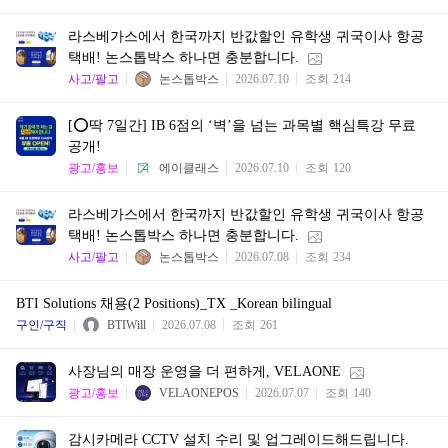
라스베가스에서 한국까지 반값할인 유학생 귀국이사 항공
택배! 논스톱박스 하나면 충분합니다.
사고/팔고
논스톱박스
2026.07.10
조회
214
[⭕딱 7일간] IB 6점의 ‘벽’을 넘는 과목별 핵심특강 무료
공개!
광고/홍보
에이클래스
2026.07.10
조회
120
라스베가스에서 한국까지 반값할인 유학생 귀국이사 항공
택배! 논스톱박스 하나면 충분합니다.
사고/팔고
논스톱박스
2026.07.08
조회
234
BTI Solutions 채용(2 Positions)_TX _Korean bilingual
구인/구직
BTIWill
2026.07.08
조회
261
사장님의 매장 운영을 더 편하게, VELAONE
광고/홍보
VELAONEPOS
2026.07.07
조회
140
감시카메라 CCTV 설치 수리 및 업그레이드해드립니다.