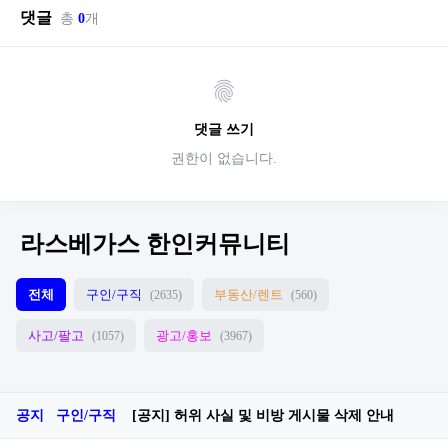
댓글
총
0
개
댓글 쓰기
권한이 없습니다.
라스베가스 한인커뮤니티
전체
구인/구직
부동산/렌트
(2635)
(560)
사고/팔고
광고/홍보
(1057)
(3967)
공지
구인/구직
[공지] 허위 사실 및 비방 게시물 삭제 안내