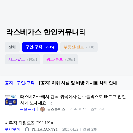
라스베가스 한인커뮤니티
전체
구인/구직
부동산/렌트
(2635)
(560)
사고/팔고
광고/홍보
(1057)
(3967)
공지
구인/구직
[공지] 허위 사실 및 비방 게시물 삭제 안내
라스베가스에서 한국 귀국이사 논스톱박스로 빠르고 안전
하게 보내세요
구인/구직
논스톱박스
2026.04.22
조회
224
사무직 직원모집 DSL USA
구인/구직
PHILADANNY1
2026.04.22
조회
298