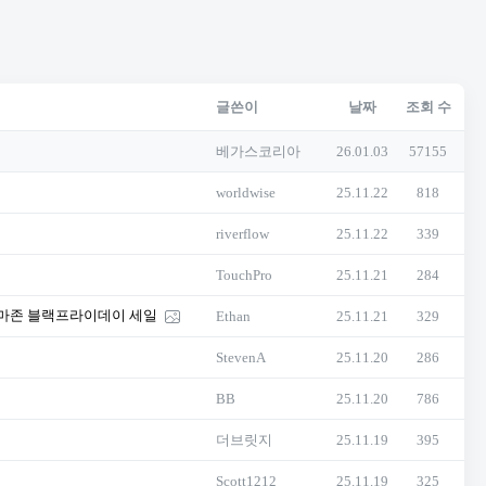
글쓴이
날짜
조회 수
베가스코리아
26.01.03
57155
worldwise
25.11.22
818
riverflow
25.11.22
339
TouchPro
25.11.21
284
to 12/1 아마존 블랙프라이데이 세일
Ethan
25.11.21
329
StevenA
25.11.20
286
BB
25.11.20
786
더브릿지
25.11.19
395
Scott1212
25.11.19
325