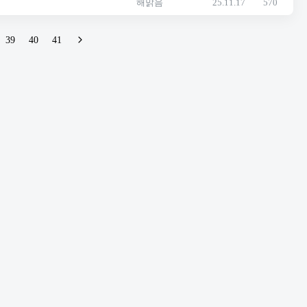
해맑음
25.11.17
570
39
40
41