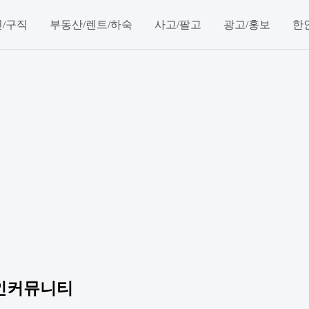
/구직
부동산/렌트/하숙
사고/팔고
광고/홍보
한
인커뮤니티