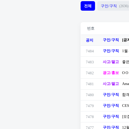
전체
구인/구직
(2636)
번호
구인/구직
[공
공지
구인/구직
1월
7484
사고/팔고
좋은
7483
광고/홍보
O 
7482
사고/팔고
Ama
7481
구인/구직
합격
7480
구인/구직
CE
7479
구인/구직
[모
7478
구인/구직
12
7477