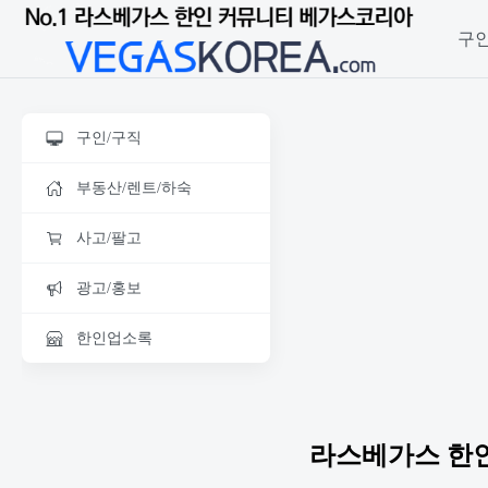
구인
구인/구직
부동산/렌트/하숙
사고/팔고
광고/홍보
한인업소록
라스베가스 한