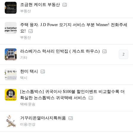
조금현 케이트 부동산
부동산
주택 융자. J.D Power 모기지 서비스 부분 Winner! 전화주세
요!
부동산
라스베가스 럭셔리 민박집 ( 게스트 하우스)
2
기타
한미 택시
택시
[논스톱박스] 귀국이사 $100불 할인이벤트 비교할수록 더
확실한 논스톱박스 귀국택배 서비스
택배/운송
거꾸리온열마사지특허품
미용/건강