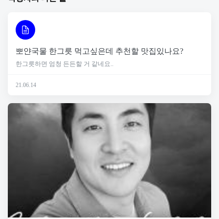
뽀얀국물 한그릇 먹고싶은데 추천할 맛집있나요?
한그릇하면 엄청 든든할 거 같네요..
21.06.14