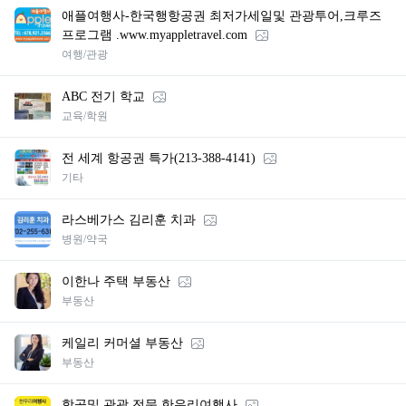
애플여행사-한국행항공권 최저가세일및 관광투어,크루즈
프로그램 .www.myappletravel.com
여행/관광
ABC 전기 학교
교육/학원
전 세계 항공권 특가(213-388-4141)
기타
라스베가스 김리훈 치과
병원/약국
이한나 주택 부동산
부동산
케일리 커머셜 부동산
부동산
항공및 관광 전문 한우리여행사