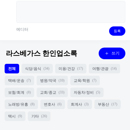
에디터
등록
라스베가스 한인업소록
쓰기
전체
식당/음식
미용/건강
여행/관광
(34)
(17)
(14)
택배/운송
병원/약국
교육/학원
(7)
(10)
(7)
보험/회계
교회/종교
자동차/정비
(8)
(33)
(5)
노래방/유흥
변호사
회계사
부동산
(8)
(6)
(3)
(17)
택시
기타
(9)
(26)