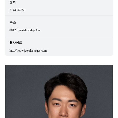
전화
7144957859
주소
8912 Spanish Ridge Ave
웹사이트
http://www.jaejolasvegas.com