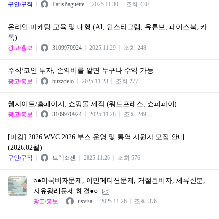
구인/구직
ParisBaguette
2025.11.30
조회
430
온라인 마케팅 교육 및 대행 (AI, 인스타그램, 유튜브, 페이스북, 카
톡)
광고/홍보
3109970924
2025.11.29
조회
248
주식/코인 투자, 손익비를 알면 누구나 수익 가능
광고/홍보
buzzcielo
2025.11.28
조회
277
웹사이트/홈페이지, 쇼핑몰 제작 (워드프레스, 쇼피파이)
광고/홍보
3109970924
2025.11.28
조회
249
[마감] 2026 WVC 2026 부스 운영 및 통역 지원자 모집 안내
(2026.02월)
구인/구직
브렉소젠
2025.11.26
조회
576
○●미국비자문제, 이민페티션문제, 거절된비자, 체류신분,
자유왕래문제 해결●○
광고/홍보
usvisa
2025.11.26
조회
376