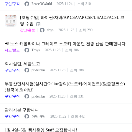
구인/구직
PeaceOfWorld
2025.11.24
조회
310
[코딩수업] 파이썬/자바/AP CSA/AP CSP/USACO/ACSL 코
딩 수업
광고/홍보
dbys
2025.11.23
조회
299
📢 노스 캐롤라이나 그레이트 스모키 마운틴 천종 산삼 판매합니다
사고/팔고
Troys
2025.11.23
조회
306
회사설립, 세금보고
구인/구직
prideinku
2025.11.23
조회
288
부동산면허시험(실시간Online강의)(브로커/에이전트)(맞춤형코스)
(한국어,영어반)
구인/구직
prideinku
2025.11.23
조회
331
관리자분 구합니다
구인/구직
아담바담
2025.11.22
조회
442
1월 4일~6일 행사운영 Staff 모집합니다!