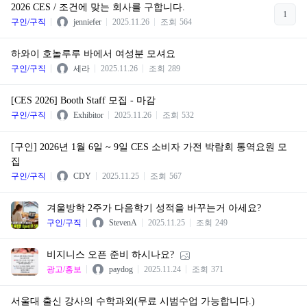
2026 CES / 조건에 맞는 회사를 구합니다.
1
구인/구직
jenniefer
2025.11.26
조회
564
하와이 호놀루루 바에서 여성분 모셔요
구인/구직
세라
2025.11.26
조회
289
[CES 2026] Booth Staff 모집 - 마감
구인/구직
Exhibitor
2025.11.26
조회
532
[구인] 2026년 1월 6일 ~ 9일 CES 소비자 가전 박람회 통역요원 모
집
구인/구직
CDY
2025.11.25
조회
567
겨울방학 2주가 다음학기 성적을 바꾸는거 아세요?
구인/구직
StevenA
2025.11.25
조회
249
비지니스 오픈 준비 하시나요?
광고/홍보
paydog
2025.11.24
조회
371
서울대 출신 강사의 수학과외(무료 시범수업 가능합니다.)