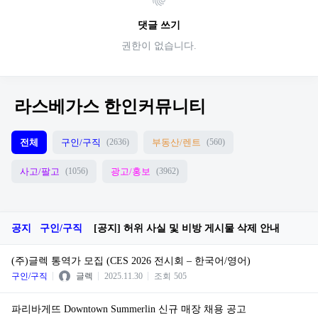
댓글 쓰기
권한이 없습니다.
라스베가스 한인커뮤니티
전체
구인/구직
부동산/렌트
(2636)
(560)
사고/팔고
광고/홍보
(1056)
(3962)
공지
구인/구직
[공지] 허위 사실 및 비방 게시물 삭제 안내
(주)글렉 통역가 모집 (CES 2026 전시회 – 한국어/영어)
구인/구직
글렉
2025.11.30
조회
505
파리바게뜨 Downtown Summerlin 신규 매장 채용 공고