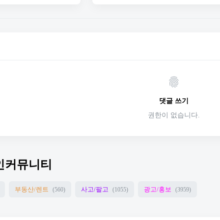
댓글 쓰기
권한이 없습니다.
인커뮤니티
부동산/렌트
사고/팔고
광고/홍보
(560)
(1055)
(3959)