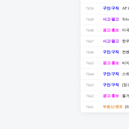
구인/구직
AP
7650
사고/팔고
Tel
7649
광고/홍보
미국
7648
사고/팔고
한우
7647
구인/구직
컨벤
7646
광고/홍보
비지
7645
구인/구직
스트
7644
구인/구직
[정
7643
광고/홍보
즐거운
7642
부동산/렌트
​
7641