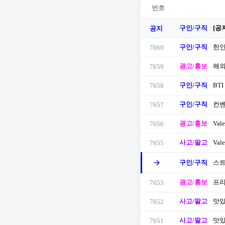
번호
구인/구직
[공
공지
구인/구직
한인
7660
광고/홍보
해외
7659
구인/구직
BTI 
7658
구인/구직
컨벤
7657
광고/홍보
Vale
7656
사고/팔고
Vale
7655
구인/구직
스트
광고/홍보
프리
7653
사고/팔고
맛있
7652
사고/팔고
맛있
7651