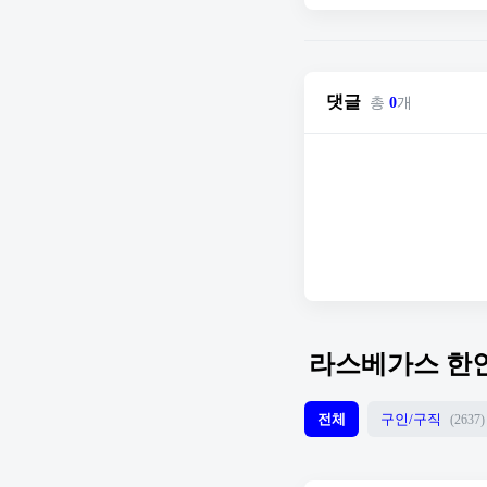
댓글
총
0
개
라스베가스 한
전체
구인/구직
(2637)