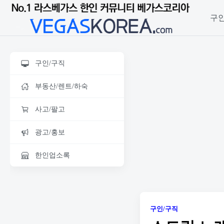
구인
구인/구직
부동산/렌트/하숙
사고/팔고
광고/홍보
한인업소록
구인/구직