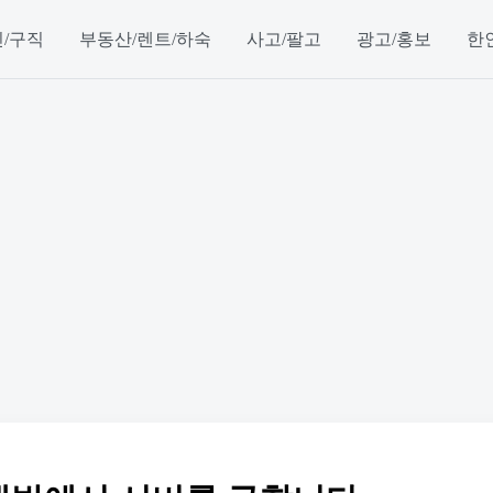
/구직
부동산/렌트/하숙
사고/팔고
광고/홍보
한