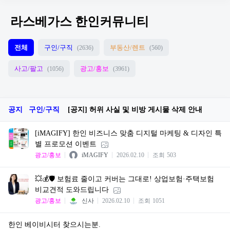
라스베가스 한인커뮤니티
전체
구인/구직
부동산/렌트
(2636)
(560)
사고/팔고
광고/홍보
(1056)
(3961)
공지
구인/구직
[공지] 허위 사실 및 비방 게시물 삭제 안내
[iMAGIFY] 한인 비즈니스 맞춤 디지털 마케팅 & 디자인 특
별 프로모션 이벤트
광고/홍보
iMAGIFY
2026.02.10
조회
503
💥💰🛡️ 보험료 줄이고 커버는 그대로! 상업보험·주택보험
비교견적 도와드립니다
광고/홍보
신사
2026.02.10
조회
1051
한인 베이비시터 찾으시는분.