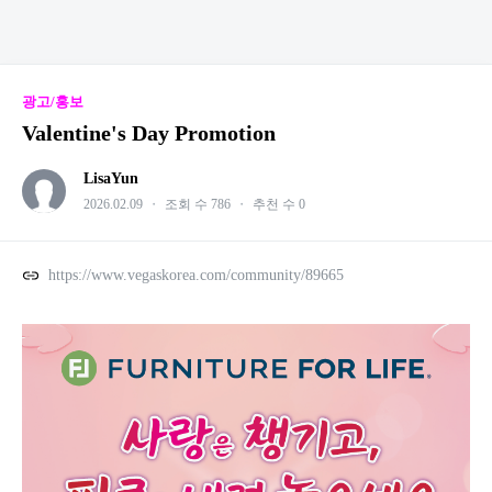
광고/홍보
Valentine's Day Promotion
LisaYun
2026.02.09
・
조회 수 786
・
추천 수 0
https://www.vegaskorea.com/community/89665