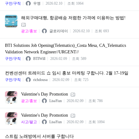
구인/구직
우엥
2026.02.10
조회
1064
해외구매대행, 항공배송 저렴한 가격에 이용하는 방법!
광고/홍보
글로리데이
2026.02.10
조회
693
BTI Solutions Job Opening(Telematics)_Costa Mesa, CA_Telematics
Validation Network Engineer//URGENT//
구인/구직
BTIWill
2026.02.09
조회
589
컨벤션센터 트레이드 쇼 임시 홍보 마케팅 구합니다. 2월 17-19일
구인/구직
richdousa
2026.02.09
조회
725
Valentine's Day Promotion
광고/홍보
LisaYun
2026.02.09
조회
786
Valentine's Day Promotion
사고/팔고
LisaYun
2026.02.09
조회
1094
스트립 노래방에서 서버를 구합니다