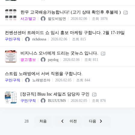
한우 고국배송가능합니다! (고기 상태 확인후 후불제 )
사고/팔고
팔도비빔면
2026.02.06
조회
1076
컨벤션센터 트레이드 쇼 임시 홍보 마케팅 구합니다. 2월 17-19일
구인/구직
richdousa
2026.02.06
조회
815
비지니스 오너에게 드리는 굿뉴스 입니다.
광고/홍보
paydog
2026.02.06
조회
811
스트립 노래방에서 서버 직원을 구합니다.
구인/구직
노래방조아
2026.02.05
조회
844
[정규직] Bluu Inc 세일즈 담당자 구인
구인/구직
BLUUUMS
2026.02.05
조회
876
28
처음
이전
다음